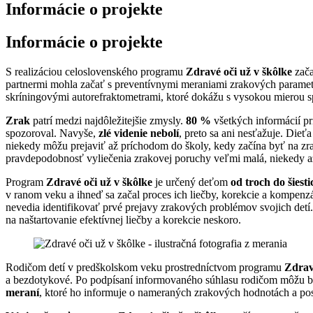
Informácie o projekte
Informácie o projekte
S realizáciou celoslovenského programu
Zdravé oči už v škôlke
zača
partnermi mohla začať s preventívnymi meraniami zrakových parametr
skríningovými autorefraktometrami, ktoré dokážu s vysokou mierou sp
Zrak
patrí medzi najdôležitejšie zmysly.
80 %
všetkých informácií pr
spozoroval. Navyše,
zlé videnie nebolí
, preto sa ani nesťažuje. Die
niekedy môžu prejaviť až príchodom do školy, kedy začína byť na zrak
pravdepodobnosť vyliečenia zrakovej poruchy veľmi malá, niekedy a
Program
Zdravé oči už v škôlke
je určený deťom
od troch do šiest
v ranom veku a ihneď sa začal proces ich liečby, korekcie a kompenz
nevedia identifikovať prvé prejavy zrakových problémov svojich detí
na naštartovanie efektívnej liečby a korekcie neskoro.
Rodičom detí v predškolskom veku prostredníctvom programu
Zdrav
a bezdotykové. Po podpísaní informovaného súhlasu rodičom môžu by
meraní
, ktoré ho informuje o nameraných zrakových hodnotách a pos