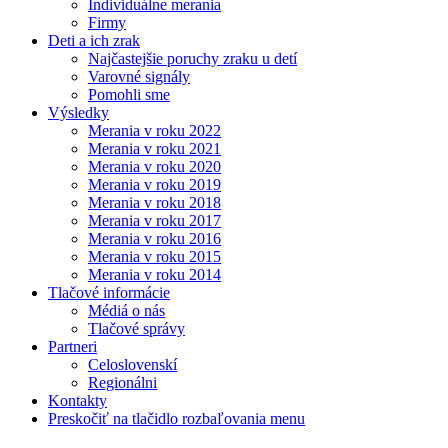
Individuálne merania
Firmy
Deti a ich zrak
Najčastejšie poruchy zraku u detí
Varovné signály
Pomohli sme
Výsledky
Merania v roku 2022
Merania v roku 2021
Merania v roku 2020
Merania v roku 2019
Merania v roku 2018
Merania v roku 2017
Merania v roku 2016
Merania v roku 2015
Merania v roku 2014
Tlačové informácie
Médiá o nás
Tlačové správy
Partneri
Celoslovenskí
Regionálni
Kontakty
Preskočiť na tlačidlo rozbaľovania menu