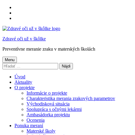
Preskočiť
na
Preskočiť
hlavnú
na
Preskočiť
navigáciu
hlavný
na
obsah
pätičku
Zdravé oči už v škôlke
Preventívne meranie zraku v materských školách
Menu
Hľadať:
Úvod
Aktuality
O projekte
Informácie o projekte
Charakteristika merania zrakových parametrov
Východisková situácia
Spolupráca s očnými lekármi
Ambasádorka projektu
Ocenenia
Ponuka meraní
Materské školy