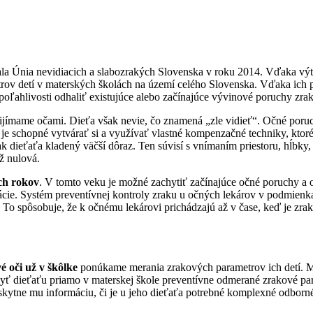
la Únia nevidiacich a slabozrakých Slovenska v roku 2014. Vďaka výť
ov detí v materských školách na území celého Slovenska. Vďaka ich p
oľahlivosti odhaliť existujúce alebo začínajúce vývinové poruchy zrak
ijímame očami. Dieťa však nevie, čo znamená „zle vidieť“. Očné poruch
ťa je schopné vytvárať si a využívať vlastné kompenzačné techniky, k
 dieťaťa kladený väčší dôraz. Ten súvisí s vnímaním priestoru, hĺbky,
ž nulová.
ich rokov
. V tomto veku je možné zachytiť začínajúce očné poruchy a o
ácie. Systém preventívnej kontroly zraku u očných lekárov v podmienka
. To spôsobuje, že k očnému lekárovi prichádzajú až v čase, keď je zra
é oči už v škôlke
ponúkame merania zrakových parametrov ich detí. Me
ť dieťaťu priamo v materskej škole preventívne odmerané zrakové pa
kytne mu informáciu, či je u jeho dieťaťa potrebné komplexné odborné