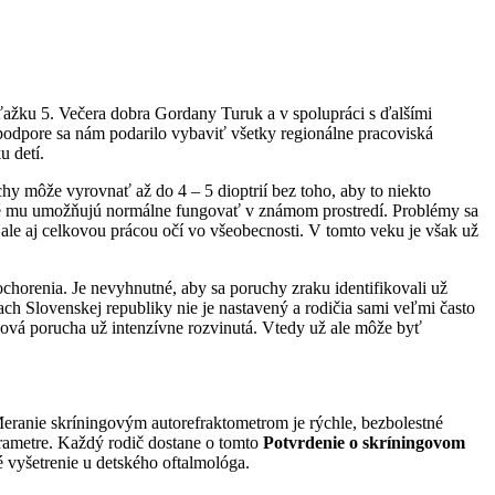
ažku 5. Večera dobra Gordany Turuk a v spolupráci s ďalšími
odpore sa nám podarilo vybaviť všetky regionálne pracoviská
u detí.
y môže vyrovnať až do 4 – 5 dioptrií bez toho, aby to niekto
toré mu umožňujú normálne fungovať v známom prostredí. Problémy sa
 ale aj celkovou prácou očí vo všeobecnosti. V tomto veku je však už
chorenia. Je nevyhnutné, aby sa poruchy zraku identifikovali už
ch Slovenskej republiky nie je nastavený a rodičia sami veľmi často
ková porucha už intenzívne rozvinutá. Vtedy už ale môže byť
ranie skríningovým autorefraktometrom je rýchle, bezbolestné
rametre. Každý rodič dostane o tomto
Potvrdenie o skríningovom
 vyšetrenie u detského oftalmológa.