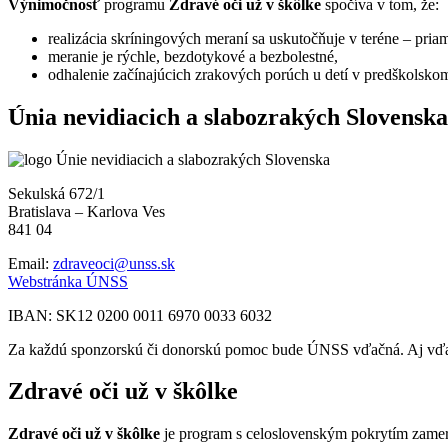
Výnimočnosť
programu
Zdravé oči už v škôlke
spočíva v tom, že:
realizácia skríningových meraní sa uskutočňuje v teréne – priam
meranie je rýchle, bezdotykové a bezbolestné,
odhalenie začínajúcich zrakových porúch u detí v predškolskom 
Preskočiť
Únia nevidiacich a slabozrakých Slovenska
späť
na
hlavnú
navigáciu
Sekulská 672/1
Bratislava – Karlova Ves
841 04
Email:
zdraveoci@unss.sk
Webstránka ÚNSS
IBAN: SK12 0200 0011 6970 0033 6032
Za každú sponzorskú či donorskú pomoc bude ÚNSS vďačná. Aj vďak
Zdravé oči už v škôlke
Zdravé oči už v škôlke
je program s celoslovenským pokrytím zamer