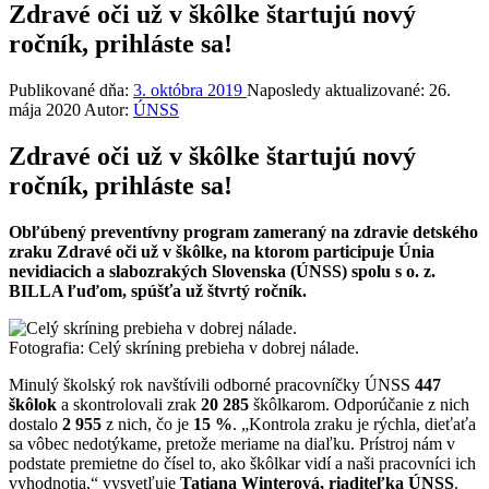
Zdravé oči už v škôlke štartujú nový
ročník, prihláste sa!
Publikované dňa:
3. októbra 2019
Naposledy aktualizované:
26.
mája 2020
Autor:
ÚNSS
Zdravé oči už v škôlke štartujú nový
ročník, prihláste sa!
Obľúbený preventívny program zameraný na zdravie detského
zraku Zdravé oči už v škôlke, na ktorom participuje Únia
nevidiacich a slabozrakých Slovenska (ÚNSS) spolu s o. z.
BILLA ľuďom, spúšťa už štvrtý ročník.
Fotografia: Celý skríning prebieha v dobrej nálade.
Minulý školský rok navštívili odborné pracovníčky ÚNSS
447
škôlok
a skontrolovali zrak
20 285
škôlkarom. Odporúčanie z nich
dostalo
2 955
z nich, čo je
15 %
. „Kontrola zraku je rýchla, dieťaťa
sa vôbec nedotýkame, pretože meriame na diaľku. Prístroj nám v
podstate premietne do čísel to, ako škôlkar vidí a naši pracovníci ich
vyhodnotia,“ vysvetľuje
Tatiana Winterová, riaditeľka ÚNSS
.