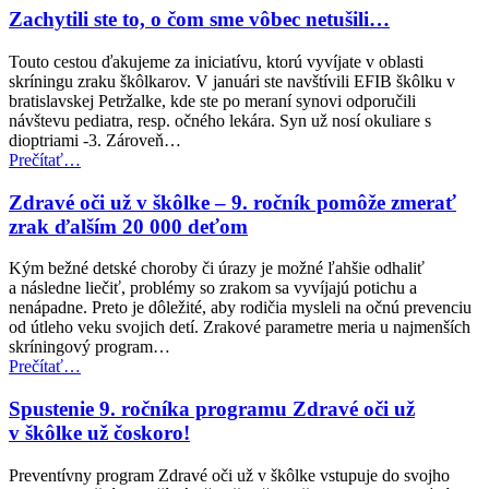
Zachytili ste to, o čom sme vôbec netušili…
Touto cestou ďakujeme za iniciatívu, ktorú vyvíjate v oblasti
skríningu zraku škôlkarov. V januári ste navštívili EFIB škôlku v
bratislavskej Petržalke, kde ste po meraní synovi odporučili
návštevu pediatra, resp. očného lekára. Syn už nosí okuliare s
dioptriami -3. Zároveň…
“Zachytili
Prečítať
…
ste
to,
Zdravé oči už v škôlke – 9. ročník pomôže zmerať
o
zrak ďalším 20 000 deťom
čom
sme
Kým bežné detské choroby či úrazy je možné ľahšie odhaliť
vôbec
a následne liečiť, problémy so zrakom sa vyvíjajú potichu a
netušili…”
nenápadne. Preto je dôležité, aby rodičia mysleli na očnú prevenciu
od útleho veku svojich detí. Zrakové parametre meria u najmenších
skríningový program…
“Zdravé
Prečítať
…
oči
už
Spustenie 9. ročníka programu Zdravé oči už
v
v škôlke už čoskoro!
škôlke
–
Preventívny program Zdravé oči už v škôlke vstupuje do svojho
9.