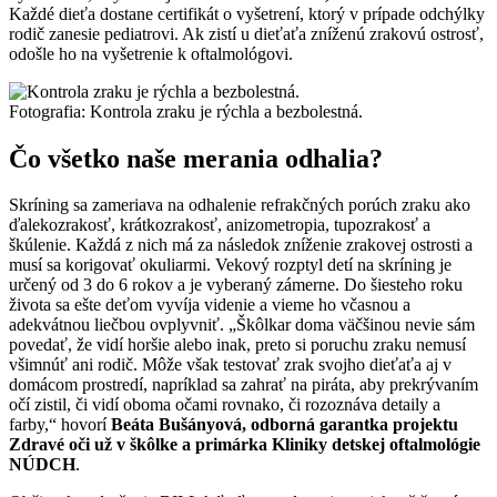
Každé dieťa dostane certifikát o vyšetrení, ktorý v prípade odchýlky
rodič zanesie pediatrovi. Ak zistí u dieťaťa zníženú zrakovú ostrosť,
odošle ho na vyšetrenie k oftalmológovi.
Fotografia: Kontrola zraku je rýchla a bezbolestná.
Čo všetko naše merania odhalia?
Skríning sa zameriava na odhalenie refrakčných porúch zraku ako
ďalekozrakosť, krátkozrakosť, anizometropia, tupozrakosť a
škúlenie. Každá z nich má za následok zníženie zrakovej ostrosti a
musí sa korigovať okuliarmi. Vekový rozptyl detí na skríning je
určený od 3 do 6 rokov a je vyberaný zámerne. Do šiesteho roku
života sa ešte deťom vyvíja videnie a vieme ho včasnou a
adekvátnou liečbou ovplyvniť. „Škôlkar doma väčšinou nevie sám
povedať, že vidí horšie alebo inak, preto si poruchu zraku nemusí
všimnúť ani rodič. Môže však testovať zrak svojho dieťaťa aj v
domácom prostredí, napríklad sa zahrať na piráta, aby prekrývaním
očí zistil, či vidí oboma očami rovnako, či rozoznáva detaily a
farby,“ hovorí
Beáta Bušányová, odborná garantka projektu
Zdravé oči už v škôlke a primárka Kliniky detskej oftalmológie
NÚDCH
.