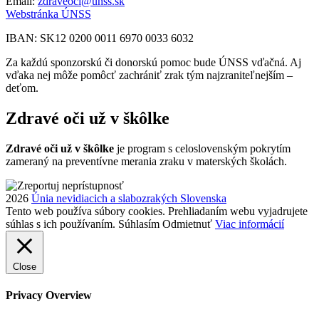
Email:
zdraveoci@unss.sk
Webstránka ÚNSS
IBAN: SK12 0200 0011 6970 0033 6032
Za každú sponzorskú či donorskú pomoc bude ÚNSS vďačná. Aj
vďaka nej môže pomôcť zachrániť zrak tým najzraniteľnejším –
deťom.
Zdravé oči už v škôlke
Zdravé oči už v škôlke
je program s celoslovenským pokrytím
zameraný na preventívne merania zraku v materských školách.
2026
Únia nevidiacich a slabozrakých Slovenska
Tento web používa súbory cookies. Prehliadaním webu vyjadrujete
súhlas s ich používaním.
Súhlasím
Odmietnuť
Viac informácií
Close
Privacy Overview