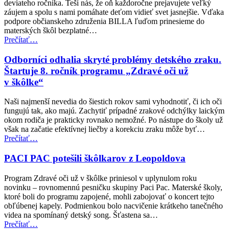
deviateho ročníka. Teší nás, že oň každoročne prejavujete veľký
ročník
záujem a spolu s nami pomáhate deťom vidieť svet jasnejšie. Vďaka
pomôže
podpore občianskeho združenia BILLA ľuďom prinesieme do
zmerať
materských škôl bezplatné…
zrak
“Spustenie
Prečítať
…
ďalším
9.
20
ročníka
Odborníci odhalia skryté problémy detského zraku.
000
programu
Štartuje 8. ročník programu „Zdravé oči už
deťom”
Zdravé
v škôlke“
oči
už
Naši najmenší nevedia do šiestich rokov sami vyhodnotiť, či ich oči
v škôlke
fungujú tak, ako majú. Zachytiť prípadné zrakové odchýlky laickým
už
okom rodiča je prakticky rovnako nemožné. Po nástupe do školy už
čoskoro!”
však na začatie efektívnej liečby a korekciu zraku môže byť…
“Odborníci
Prečítať
…
odhalia
skryté
PACI PAC potešili škôlkarov z Leopoldova
problémy
detského
Program Zdravé oči už v škôlke priniesol v uplynulom roku
zraku.
novinku – rovnomennú pesničku skupiny Paci Pac. Materské školy,
Štartuje
ktoré boli do programu zapojené, mohli zabojovať o koncert tejto
8.
obľúbenej kapely. Podmienkou bolo nacvičenie krátkeho tanečného
ročník
videa na spomínaný detský song. Šťastena sa…
programu
“PACI
Prečítať
…