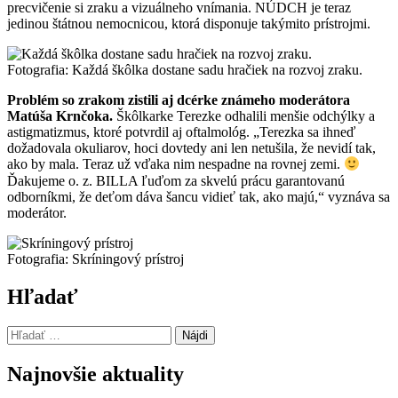
precvičenie si zraku a vizuálneho vnímania. NÚDCH je teraz
jedinou štátnou nemocnicou, ktorá disponuje takýmito prístrojmi.
Fotografia: Každá škôlka dostane sadu hračiek na rozvoj zraku.
Problém so zrakom zistili aj dcérke známeho moderátora
Matúša Krnčoka.
Škôlkarke Terezke odhalili menšie odchýlky a
astigmatizmus, ktoré potvrdil aj oftalmológ. „Terezka sa ihneď
dožadovala okuliarov, hoci dovtedy ani len netušila, že nevidí tak,
ako by mala. Teraz už vďaka nim nespadne na rovnej zemi.
Ďakujeme o. z. BILLA ľuďom za skvelú prácu garantovanú
odborníkmi, že deťom dáva šancu vidieť tak, ako majú,“ vyznáva sa
moderátor.
Fotografia: Skríningový prístroj
Preskočiť
Hľadať
späť
na
Hľadať:
hlavnú
navigáciu
Najnovšie aktuality