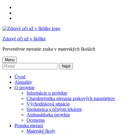
Preskočiť
na
Preskočiť
hlavnú
na
Preskočiť
navigáciu
hlavný
na
obsah
pätičku
Zdravé oči už v škôlke
Preventívne meranie zraku v materských školách
Menu
Hľadať:
Úvod
Aktuality
O projekte
Informácie o projekte
Charakteristika merania zrakových parametrov
Východisková situácia
Spolupráca s očnými lekármi
Ambasádorka projektu
Ocenenia
Ponuka meraní
Materské školy