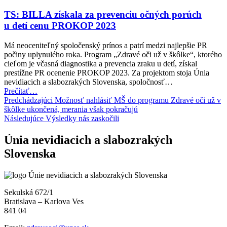
„Zdravé
PAC
oči
potešili
TS: BILLA získala za prevenciu očných porúch
už
škôlkarov
u detí cenu PROKOP 2023
v škôlke“”
z Leopoldova”
Má neoceniteľný spoločenský prínos a patrí medzi najlepšie PR
počiny uplynulého roka. Program „Zdravé oči už v škôlke“, ktorého
cieľom je včasná diagnostika a prevencia zraku u detí, získal
prestížne PR ocenenie PROKOP 2023. Za projektom stoja Únia
nevidiacich a slabozrakých Slovenska, spoločnosť…
“TS:
Prečítať
…
Navigácia
BILLA
Predchádzajúci
Možnosť nahlásiť MŠ do programu Zdravé oči už v
získala
škôlke ukončená, merania však pokračujú
v
za
Následujúce
Výsledky nás zaskočili
článku
prevenciu
očných
Únia nevidiacich a slabozrakých
porúch
Slovenska
u detí
cenu
PROKOP
2023”
Sekulská 672/1
Bratislava – Karlova Ves
841 04