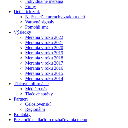
Individuálne merania
Firmy
Deti a ich zrak
Najčastejšie poruchy zraku u detí
Varovné signály
Pomohli sme
Výsledky
Merania v roku 2022
Merania v roku 2021
Merania v roku 2020
Merania v roku 2019
Merania v roku 2018
Merania v roku 2017
Merania v roku 2016
Merania v roku 2015
Merania v roku 2014
Tlačové informácie
Médiá o nás
Tlačové správy
Partneri
Celoslovenskí
Regionálni
Kontakty
Preskočiť na tlačidlo rozbaľovania menu