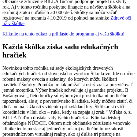
Občianske združenie BILLA ľuďom podporuje projekt už štvrtý
rok. Aj v tomto ročníku poskytne financie na návštevu škôlok a na
skríning zraku u ďalších 20 000 detí. Škôlky sa môžu začať
registrovať na merania 4.10.2019 od polnoci na stránke
Zdravé oči
už v škôlke
.
Kliknite na tento odkaz a prihláste do programu aj vašu škôlku!
Každá škôlka získa sadu edukačných
hračiek
Novinkou tohto ročníka sú sady ekologických drevených
edukačných hračiek od slovenského výrobcu Šikulkovo. Ide o ručne
robené makety ovocia a zeleniny, do ktorých môžu škôlkari
navliekať šnúrky. Pomôžu im tak udržať si ostrý zrak a precvičovať
jemnú motoriku. Výber hračiek schvaľuje aj garantka projektu, B.
Bušányová: „Tieto hračky sú výbornými prostriedkami pri liečbe
tupozrakosti, ale aj z preventívneho hľadiska, kedy môžete zistiť, či
dieťa nemá ťažkosti s videním pri zvládaní hry. Škôlkar si cvičí
koordináciu v línii oko – ruka, kedy sa zapája aj zrak.“ Vďaka o. z.
BILLA ľuďom dostala sady týchto hračiek aj Klinika detskej
oftalmológie NÚDCH. Okrem nich občianske združenie venovalo
klinike tento mesiac aj jedinečný prístroj na liečbu tupozrakosti
prostredníctvom virtuálnej reality, ako aj ďalšie tri prístroje na