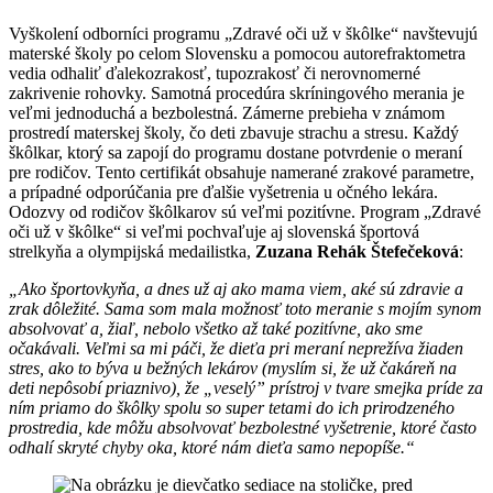
Vyškolení odborníci programu „Zdravé oči už v škôlke“ navštevujú
materské školy po celom Slovensku a pomocou autorefraktometra
vedia odhaliť ďalekozrakosť, tupozrakosť či nerovnomerné
zakrivenie rohovky. Samotná procedúra skríningového merania je
veľmi jednoduchá a bezbolestná. Zámerne prebieha v známom
prostredí materskej školy, čo deti zbavuje strachu a stresu. Každý
škôlkar, ktorý sa zapojí do programu dostane potvrdenie o meraní
pre rodičov. Tento certifikát obsahuje namerané zrakové parametre,
a prípadné odporúčania pre ďalšie vyšetrenia u očného lekára.
Odozvy od rodičov škôlkarov sú veľmi pozitívne. Program „Zdravé
oči už v škôlke“ si veľmi pochvaľuje aj slovenská športová
strelkyňa a olympijská medailistka,
Zuzana Rehák Štefečeková
:
„Ako športovkyňa, a dnes už aj ako mama viem, aké sú zdravie a
zrak dôležité. Sama som mala možnosť toto meranie s mojím synom
absolvovať a, žiaľ, nebolo všetko až také pozitívne, ako sme
očakávali. Veľmi sa mi páči, že dieťa pri meraní neprežíva žiaden
stres, ako to býva u bežných lekárov (myslím si, že už čakáreň na
deti nepôsobí priaznivo), že „veselý” prístroj v tvare smejka príde za
ním priamo do škôlky spolu so super tetami do ich prirodzeného
prostredia, kde môžu absolvovať bezbolestné vyšetrenie, ktoré často
odhalí skryté chyby oka, ktoré nám dieťa samo nepopíše.“