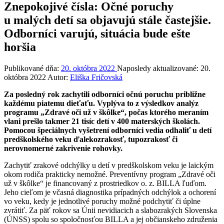
Znepokojivé čísla: Očné poruchy
u malých detí sa objavujú stále častejšie.
Odborníci varujú, situácia bude ešte
horšia
Publikované dňa:
20. októbra 2022
Naposledy aktualizované:
20.
októbra 2022
Autor:
Eliška Fričovská
Za posledný rok zachytili odborníci očnú poruchu približne
každému piatemu dieťaťu. Vyplýva to z výsledkov analýz
programu „Zdravé oči už v škôlke“, počas ktorého meraním
vlani prešlo takmer 21 tisíc detí v 400 materských školách.
Pomocou špeciálnych vyšetrení odborníci vedia odhaliť u detí
predškolského veku ďalekozrakosť, tupozrakosť či
nerovnomerné zakrivenie rohovky.
Zachytiť zrakové odchýlky u detí v predškolskom veku je laickým
okom rodiča prakticky nemožné. Preventívny program „Zdravé oči
už v škôlke“ je financovaný z prostriedkov o. z. BILLA ľuďom.
Jeho cieľom je včasná diagnostika prípadných odchýlok a ochorení
vo veku, kedy je jednotlivé poruchy možné podchytiť či úplne
zvrátiť. Za päť rokov sa Únii nevidiacich a slabozrakých Slovenska
(ÚNSS) spolu so spoločnosťou BILLA a jej občianskeho združenia