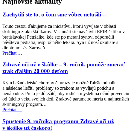
Najnovšie aktuality
Zachytili ste to, o čom sme vôbec netušili…
Touto cestou ďakujeme za iniciatívu, ktorú vyvíjate v oblasti
skríningu zraku škôlkarov. V januári ste navštívili EFIB škôlku v
bratislavskej Petržalke, kde ste po meraní synovi odporučili
návštevu pediatra, resp. očného lekára. Syn už nosí okuliare s
dioptriami -3. Zároveň…
“Zachytili
Prečítať
…
ste
to,
Zdravé oči už v škôlke – 9. ročník pomôže zmerať
o
zrak ďalším 20 000 deťom
čom
sme
Kým bežné detské choroby či úrazy je možné ľahšie odhaliť
vôbec
a následne liečiť, problémy so zrakom sa vyvíjajú potichu a
netušili…”
nenápadne. Preto je dôležité, aby rodičia mysleli na očnú prevenciu
od útleho veku svojich detí. Zrakové parametre meria u najmenších
skríningový program…
“Zdravé
Prečítať
…
oči
už
Spustenie 9. ročníka programu Zdravé oči už
v
v škôlke už čoskoro!
škôlke