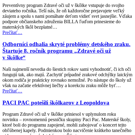
–
Preventívny program Zdravé oči už v škôlke vstupuje do svojho
9.
deviateho ročníka. Teší nás, že oň každoročne prejavujete veľký
ročník
záujem a spolu s nami pomáhate deťom vidieť svet jasnejšie. Vďaka
pomôže
podpore občianskeho združenia BILLA ľuďom prinesieme do
zmerať
materských škôl bezplatné…
zrak
“Spustenie
Prečítať
…
ďalším
9.
20
ročníka
Odborníci odhalia skryté problémy detského zraku.
000
programu
Štartuje 8. ročník programu „Zdravé oči už
deťom”
Zdravé
v škôlke“
oči
už
Naši najmenší nevedia do šiestich rokov sami vyhodnotiť, či ich oči
v škôlke
fungujú tak, ako majú. Zachytiť prípadné zrakové odchýlky laickým
už
okom rodiča je prakticky rovnako nemožné. Po nástupe do školy už
čoskoro!”
však na začatie efektívnej liečby a korekciu zraku môže byť…
“Odborníci
Prečítať
…
odhalia
skryté
PACI PAC potešili škôlkarov z Leopoldova
problémy
detského
Program Zdravé oči už v škôlke priniesol v uplynulom roku
zraku.
novinku – rovnomennú pesničku skupiny Paci Pac. Materské školy,
Štartuje
ktoré boli do programu zapojené, mohli zabojovať o koncert tejto
8.
obľúbenej kapely. Podmienkou bolo nacvičenie krátkeho tanečného
ročník