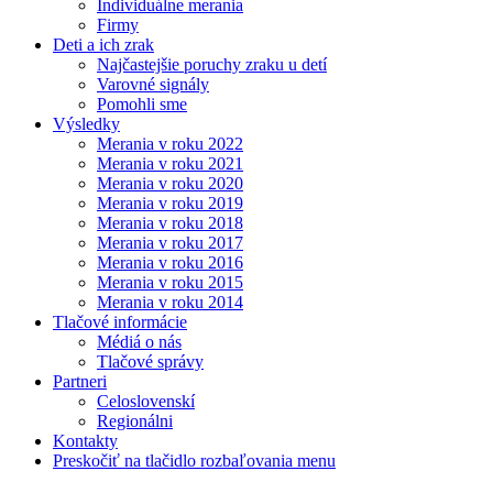
Individuálne merania
Firmy
Deti a ich zrak
Najčastejšie poruchy zraku u detí
Varovné signály
Pomohli sme
Výsledky
Merania v roku 2022
Merania v roku 2021
Merania v roku 2020
Merania v roku 2019
Merania v roku 2018
Merania v roku 2017
Merania v roku 2016
Merania v roku 2015
Merania v roku 2014
Tlačové informácie
Médiá o nás
Tlačové správy
Partneri
Celoslovenskí
Regionálni
Kontakty
Preskočiť na tlačidlo rozbaľovania menu