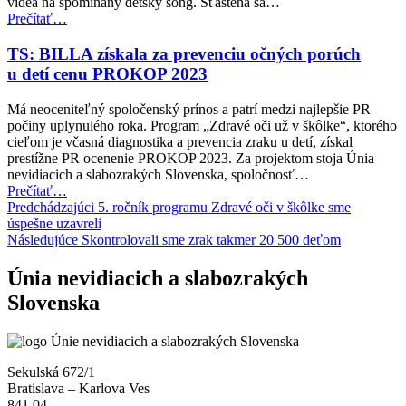
videa na spomínaný detský song. Šťastena sa…
programu
“PACI
Prečítať
…
„Zdravé
PAC
oči
potešili
TS: BILLA získala za prevenciu očných porúch
už
škôlkarov
u detí cenu PROKOP 2023
v škôlke“”
z Leopoldova”
Má neoceniteľný spoločenský prínos a patrí medzi najlepšie PR
počiny uplynulého roka. Program „Zdravé oči už v škôlke“, ktorého
cieľom je včasná diagnostika a prevencia zraku u detí, získal
prestížne PR ocenenie PROKOP 2023. Za projektom stoja Únia
nevidiacich a slabozrakých Slovenska, spoločnosť…
“TS:
Prečítať
…
Navigácia
BILLA
Predchádzajúci
5. ročník programu Zdravé oči v škôlke sme
získala
úspešne uzavreli
v
za
Následujúce
Skontrolovali sme zrak takmer 20 500 deťom
článku
prevenciu
očných
Únia nevidiacich a slabozrakých
porúch
Slovenska
u detí
cenu
PROKOP
2023”
Sekulská 672/1
Bratislava – Karlova Ves
841 04