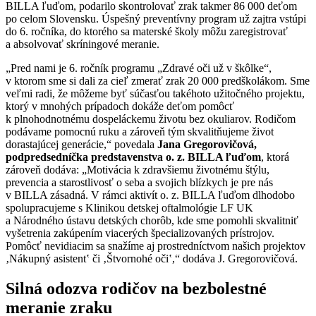
BILLA ľuďom, podarilo skontrolovať zrak takmer 86 000 deťom
po celom Slovensku. Úspešný preventívny program už zajtra vstúpi
do 6. ročníka, do ktorého sa materské školy môžu zaregistrovať
a absolvovať skríningové meranie.
„Pred nami je 6. ročník programu „Zdravé oči už v škôlke“,
v ktorom sme si dali za cieľ zmerať zrak 20 000 predškolákom. Sme
veľmi radi, že môžeme byť súčasťou takéhoto užitočného projektu,
ktorý v mnohých prípadoch dokáže deťom pomôcť
k plnohodnotnému dospeláckemu životu bez okuliarov. Rodičom
podávame pomocnú ruku a zároveň tým skvalitňujeme život
dorastajúcej generácie,“ povedala
Jana Gregorovičová,
podpredsedníčka predstavenstva o. z. BILLA ľuďom
, ktorá
zároveň dodáva: „Motivácia k zdravšiemu životnému štýlu,
prevencia a starostlivosť o seba a svojich blízkych je pre nás
v BILLA zásadná. V rámci aktivít o. z. BILLA ľuďom dlhodobo
spolupracujeme s Klinikou detskej oftalmológie LF UK
a Národného ústavu detských chorôb, kde sme pomohli skvalitniť
vyšetrenia zakúpením viacerých špecializovaných prístrojov.
Pomôcť nevidiacim sa snažíme aj prostredníctvom našich projektov
‚Nákupný asistent‛ či ‚Štvornohé oči‛,“ dodáva J. Gregorovičová.
Silná odozva rodičov na bezbolestné
meranie zraku