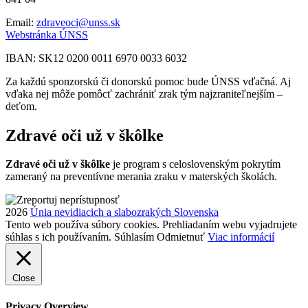
Email:
zdraveoci@unss.sk
Webstránka ÚNSS
IBAN: SK12 0200 0011 6970 0033 6032
Za každú sponzorskú či donorskú pomoc bude ÚNSS vďačná. Aj
vďaka nej môže pomôcť zachrániť zrak tým najzraniteľnejším –
deťom.
Zdravé oči už v škôlke
Zdravé oči už v škôlke
je program s celoslovenským pokrytím
zameraný na preventívne merania zraku v materských školách.
2026
Únia nevidiacich a slabozrakých Slovenska
Tento web používa súbory cookies. Prehliadaním webu vyjadrujete
súhlas s ich používaním.
Súhlasím
Odmietnuť
Viac informácií
Close
Privacy Overview