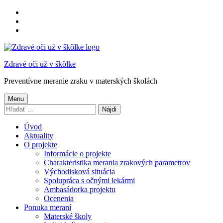
Preskočiť
na
Preskočiť
hlavnú
na
Preskočiť
navigáciu
hlavný
na
obsah
pätičku
Zdravé oči už v škôlke
Preventívne meranie zraku v materských školách
Menu
Hľadať:
Úvod
Aktuality
O projekte
Informácie o projekte
Charakteristika merania zrakových parametrov
Východisková situácia
Spolupráca s očnými lekármi
Ambasádorka projektu
Ocenenia
Ponuka meraní
Materské školy