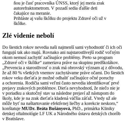
Prihláste aj vašu škôlku do projektu Zdravé oči už v
škôlke.
Zlé videnie nebolí
Do šiestich rokov nevedia naši najmenší sami vyhodnotiť či ich oči
fungujú tak ako majú. Rovnako ani najstarostlivejší rodič voľným
okom nemusí zachytiť začínajúce problémy. Preto sa program
„Zdravé oči v škôlke“ zameriava práve na skupinu predškolákov.
„Prevencia a starostlivosť o zrak má obrovský význam aj z dôvodu,
že až 80 % všetkých vnemov zachytávame práve očami. Do šiestich
rokov veku dieťaťa je možné odhaliť začínajúce očné poruchy
a ochorenia. Rodičia sami veľmi často nevedia identifikovať prvé
prejavy zrakových problémov. Dieťa nevyhodnotí, že niečo nie je
v poriadku a skutočný stav sa následne prejaví až nástupom do
školy, kde je na zrak dieťaťa kladená väčšia záťaž. Vtedy už ale
môže byť na naštartovanie efektívnej liečby a korekcie neskoro,“
konštatuje
MUDr. Beáta Bušányová,
PhD., primárka Kliniky
detskej oftalmológie LF UK a Národného ústavu detských chorôb
v Bratislave.