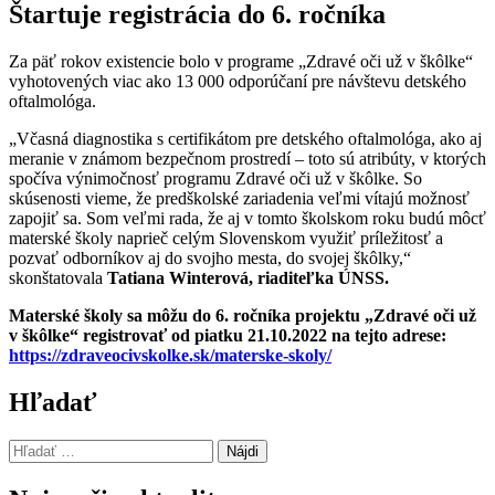
Štartuje registrácia do 6. ročníka
Za päť rokov existencie bolo v programe „Zdravé oči už v škôlke“
vyhotovených viac ako 13 000 odporúčaní pre návštevu detského
oftalmológa.
„Včasná diagnostika s certifikátom pre detského oftalmológa, ako aj
meranie v známom bezpečnom prostredí – toto sú atribúty, v ktorých
spočíva výnimočnosť programu Zdravé oči už v škôlke. So
skúsenosti vieme, že predškolské zariadenia veľmi vítajú možnosť
zapojiť sa. Som veľmi rada, že aj v tomto školskom roku budú môcť
materské školy naprieč celým Slovenskom využiť príležitosť a
pozvať odborníkov aj do svojho mesta, do svojej škôlky,“
skonštatovala
Tatiana Winterová, riaditeľka ÚNSS.
Materské školy sa môžu do 6. ročníka projektu „Zdravé oči už
v škôlke“ registrovať od piatku 21.10.2022 na tejto adrese:
https://zdraveocivskolke.sk/materske-skoly/
Preskočiť
Hľadať
späť
na
Hľadať:
hlavnú
navigáciu